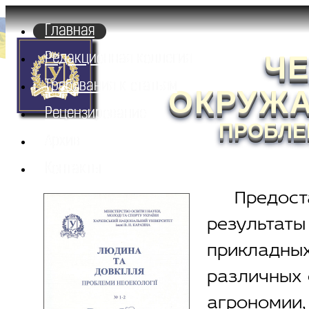
Главная
ЧЕ
Редакционная коллегия
Требования к статьям
ОКРУЖ
Рецензирование
ПРОБЛЕ
Архив
Контакты
Предост
результаты
прикладн
различных 
агрономии,