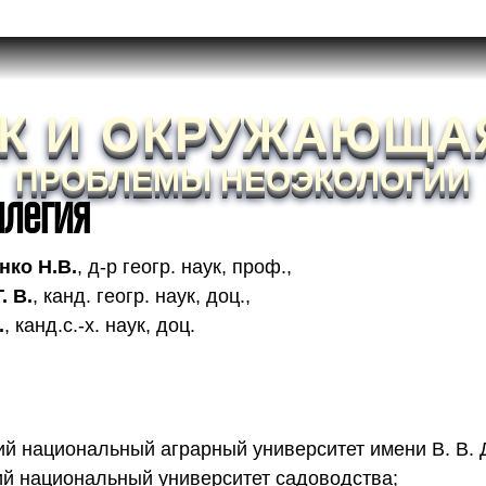
К И ОКРУЖАЮЩА
ПРОБЛЕМЫ НЕОЭКОЛОГИИ
ллегия
нко Н.В.
,
д-р геогр. наук, проф.
,
. В.
,
канд. геогр. наук, доц.
,
.
,
канд.с.-х. наук, доц.
ий национальный аграрный университет имени В. В. 
ий национальный университет садоводства;