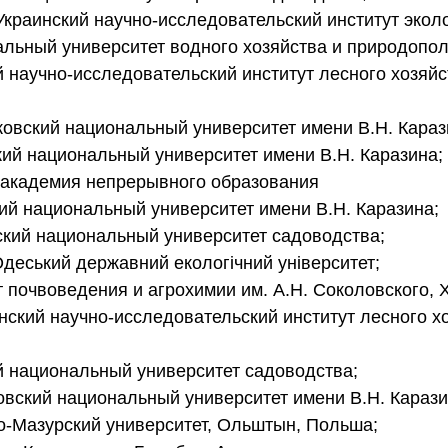
Украинский научно-исследовательский институт экол
альный университет водного хозяйства и природопо
й научно-исследовательский институт лесного хозяйст
ковский национальный университет имени В.Н. Караз
кий национальный университет имени В.Н. Каразина;
 академия непрерывного образования
кий национальный университет имени В.Н. Каразина;
ский национальный университет садоводства;
Одеський державний екологічний університет;
т почвоведения и агрохимии им. А.Н. Соколовского, 
нский научно-исследовательский институт лесного хо
й национальный университет садоводства;
овский национальный университет имени В.Н. Карази
о-Мазурский университет, Ольштын, Польша;