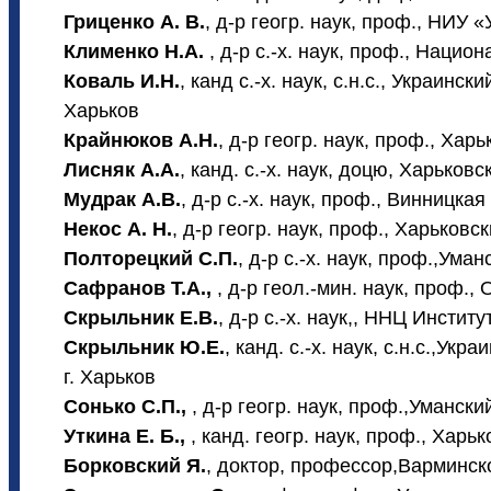
Гриценко А. В.
,
д-р геогр. наук, проф.
, НИУ «
Клименко Н.А.
,
д-р с.-х. наук, проф.
, Национ
Коваль И.Н.
,
канд с.-х. наук, с.н.с.
, Украински
Харьков
Крайнюков А.Н.
,
д-р геогр. наук, проф.
, Харь
Лисняк А.А.
,
канд. с.-х. наук, доцю
, Харьковс
Мудрак А.В.
,
д-р с.-х. наук, проф.
, Винницкая
Некос А. Н.
,
д-р геогр. наук, проф.
, Харьковс
Полторецкий С.П.
,
д-р с.-х. наук, проф.
,Уман
Сафранов Т.А.,
,
д-р геол.-мин. наук, проф.
, 
Скрыльник Е.В.
,
д-р с.-х. наук,
, ННЦ Институ
Скрыльник Ю.Е.
,
канд. с.-х. наук, с.н.с.
,Украи
г. Харьков
Сонько С.П.,
,
д-р геогр. наук, проф.
,Умански
Уткина Е. Б.,
,
канд. геогр. наук, проф.
, Харьк
Борковский Я.
,
доктор, профессор
,Варминск