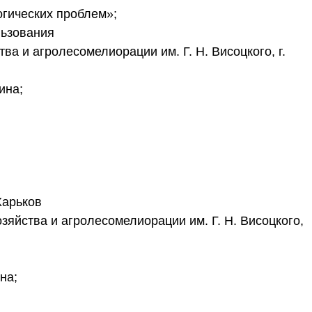
огических проблем»;
льзования
ва и агролесомелиорации им. Г. Н. Висоцкого, г.
ина;
Харьков
зяйства и агролесомелиорации им. Г. Н. Висоцкого,
на;