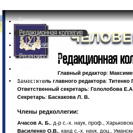
Главная
ЧЕЛОВЕ
Редакционная коллегия
Требования к статьям
Редакционная ко
Рецензирование
Архив
Главный редактор
:
Максиме
Контакты
Заместитель главного редактора
:
Титенко Г
Ответственный секретарь
:
Гололобова Е.А
Секретарь
:
Баскакова Л. В.
Члены редколлегии:
Ачасов А. Б.
,
д-р с.-х. наук, проф.
, Харьковск
Василенко О.В.
,
канд с.-х. наук, доц.
, Уманск